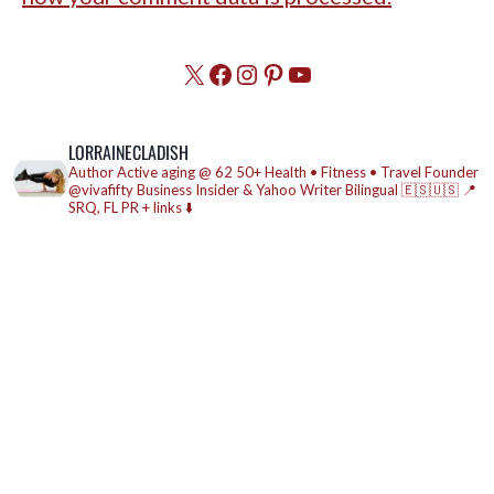
X
Facebook
Instagram
Pinterest
YouTube
LORRAINECLADISH
Author
Active aging @ 62
50+ Health • Fitness • Travel
Founder
@vivafifty
Business Insider & Yahoo Writer
Bilingual 🇪🇸🇺🇸
📍
SRQ, FL
PR + links ⬇️