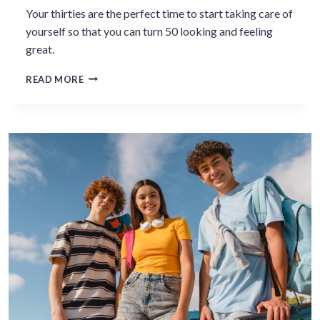
Your thirties are the perfect time to start taking care of
yourself so that you can turn 50 looking and feeling
great.
4
READ MORE
THINGS
YOU
CAN
DO
IN
YOUR
THIRTIES
TO
ARRIVE
AT
50
IN
GREAT
SHAPE