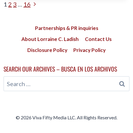
PAGE
Next
1
2
3
…
16
UNA
MUJER
Page
NAVIGATION
DE
MEDIANA
Partnerships & PR inquiries
EDAD
About Lorraine C. Ladish
Contact Us
Disclosure Policy
Privacy Policy
SEARCH OUR ARCHIVES – BUSCA EN LOS ARCHIVOS
Search
for:
© 2026 Viva Fifty Media LLC. All Rights Reserved.