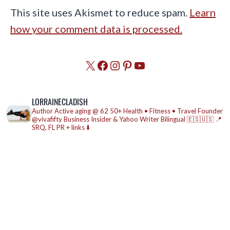
This site uses Akismet to reduce spam.
Learn
how your comment data is processed.
X
Facebook
Instagram
Pinterest
YouTube
LORRAINECLADISH
Author
Active aging @ 62
50+ Health • Fitness • Travel
Founder
@vivafifty
Business Insider & Yahoo Writer
Bilingual 🇪🇸🇺🇸
📍
SRQ, FL
PR + links ⬇️