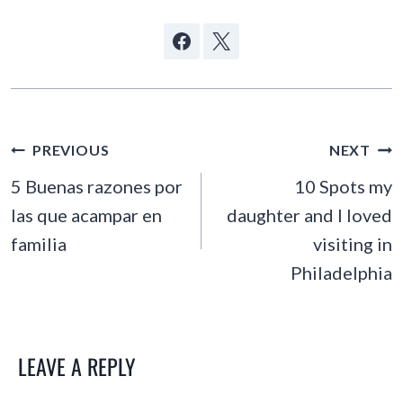
POST
PREVIOUS
NEXT
NAVIGATION
5 Buenas razones por
10 Spots my
las que acampar en
daughter and I loved
familia
visiting in
Philadelphia
LEAVE A REPLY