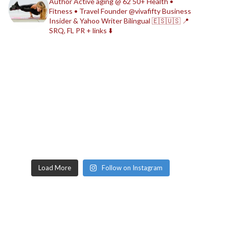
Author
Active aging @ 62
50+ Health •
Fitness • Travel
Founder @vivafifty
Business
Insider & Yahoo Writer
Bilingual 🇪🇸🇺🇸
📍
SRQ, FL
PR + links ⬇️
Load More
Follow on Instagram