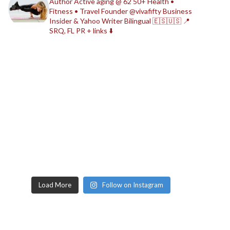
Author
Active aging @ 62
50+ Health •
Fitness • Travel
Founder @vivafifty
Business
Insider & Yahoo Writer
Bilingual 🇪🇸🇺🇸
📍
SRQ, FL
PR + links ⬇️
Load More
Follow on Instagram