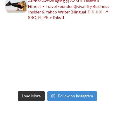
Author
Active aging @ 62
50+ Health •
Fitness • Travel
Founder @vivafifty
Business
Insider & Yahoo Writer
Bilingual 🇪🇸🇺🇸
📍
SRQ, FL
PR + links ⬇️
Load More
Follow on Instagram