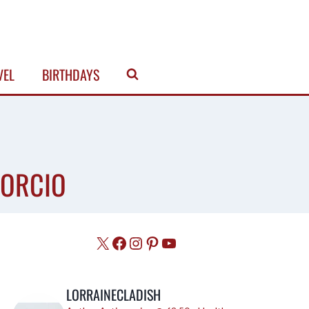
VEL
BIRTHDAYS
VORCIO
X
Facebook
Instagram
Pinterest
YouTube
LORRAINECLADISH