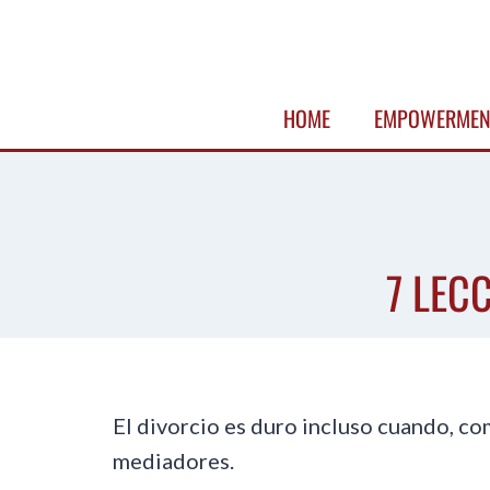
Skip
to
content
HOME
EMPOWERMEN
7 LEC
El divorcio es duro incluso cuando, co
mediadores.