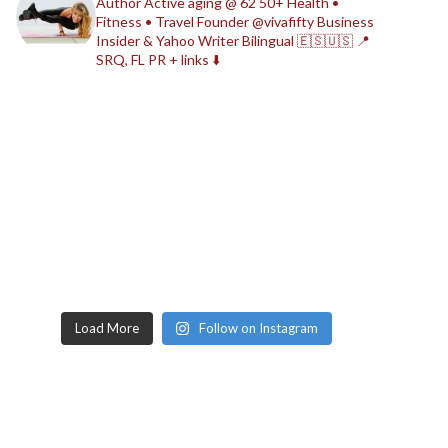
Author
Active aging @ 62
50+ Health •
Fitness • Travel
Founder @vivafifty
Business
Insider & Yahoo Writer
Bilingual 🇪🇸🇺🇸
📍
SRQ, FL
PR + links ⬇️
Load More
Follow on Instagram