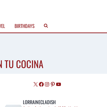
VEL
BIRTHDAYS
N TU COCINA
X
Facebook
Instagram
Pinterest
YouTube
LORRAINECLADISH