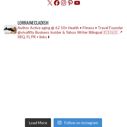
X
Facebook
Instagram
Pinterest
YouTube
LORRAINECLADISH
Author
Active aging @ 62
50+ Health • Fitness • Travel
Founder
@vivafifty
Business Insider & Yahoo Writer
Bilingual 🇪🇸🇺🇸
📍
SRQ, FL
PR + links ⬇️
Load More
Follow on Instagram