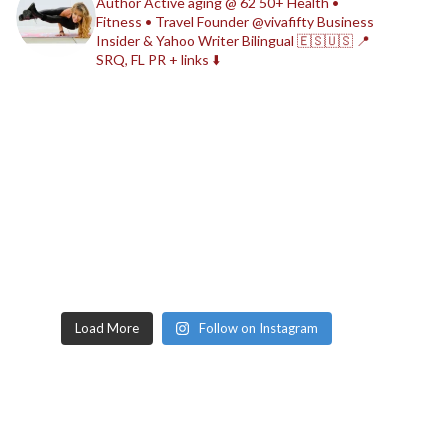
Author
Active aging @ 62
50+ Health •
Fitness • Travel
Founder @vivafifty
Business
Insider & Yahoo Writer
Bilingual 🇪🇸🇺🇸
📍
SRQ, FL
PR + links ⬇️
Load More
Follow on Instagram