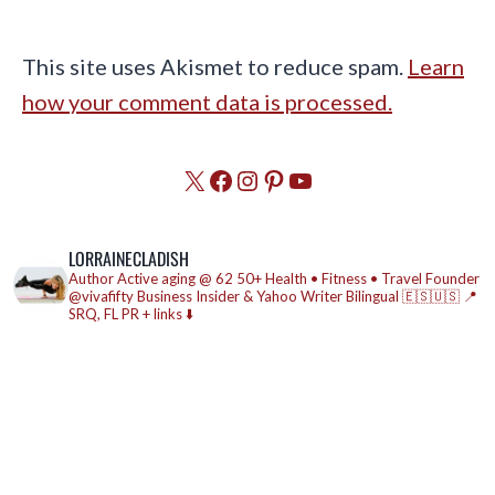
This site uses Akismet to reduce spam.
Learn
how your comment data is processed.
X
Facebook
Instagram
Pinterest
YouTube
LORRAINECLADISH
Author
Active aging @ 62
50+ Health • Fitness • Travel
Founder
@vivafifty
Business Insider & Yahoo Writer
Bilingual 🇪🇸🇺🇸
📍
SRQ, FL
PR + links ⬇️