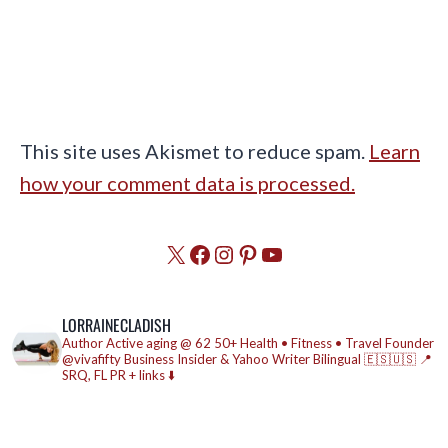
This site uses Akismet to reduce spam.
Learn
how your comment data is processed.
X
Facebook
Instagram
Pinterest
YouTube
LORRAINECLADISH
Author
Active aging @ 62
50+ Health • Fitness • Travel
Founder
@vivafifty
Business Insider & Yahoo Writer
Bilingual 🇪🇸🇺🇸
📍
SRQ, FL
PR + links ⬇️