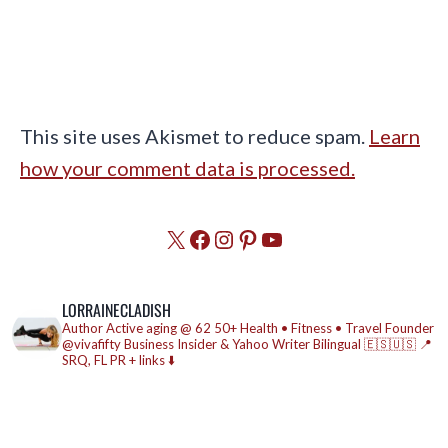
This site uses Akismet to reduce spam.
Learn
how your comment data is processed.
X
Facebook
Instagram
Pinterest
YouTube
LORRAINECLADISH
Author
Active aging @ 62
50+ Health • Fitness • Travel
Founder
@vivafifty
Business Insider & Yahoo Writer
Bilingual 🇪🇸🇺🇸
📍
SRQ, FL
PR + links ⬇️