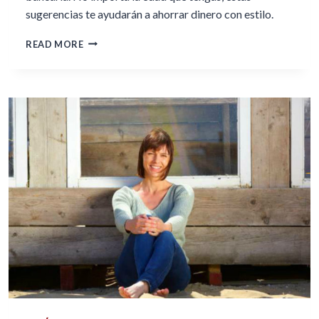
sugerencias te ayudarán a ahorrar dinero con estilo.
SUGERENCIAS
READ MORE
PARA
VESTIRTE
A
LA
MODA
EN
USA
SIN
ARRUINARTE