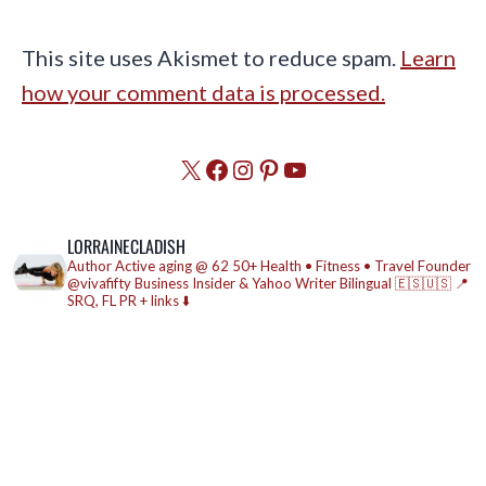
This site uses Akismet to reduce spam.
Learn
how your comment data is processed.
X
Facebook
Instagram
Pinterest
YouTube
LORRAINECLADISH
Author
Active aging @ 62
50+ Health • Fitness • Travel
Founder
@vivafifty
Business Insider & Yahoo Writer
Bilingual 🇪🇸🇺🇸
📍
SRQ, FL
PR + links ⬇️