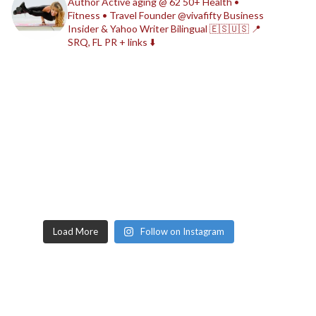
Author
Active aging @ 62
50+ Health •
Fitness • Travel
Founder @vivafifty
Business
Insider & Yahoo Writer
Bilingual 🇪🇸🇺🇸
📍
SRQ, FL
PR + links ⬇️
Load More
Follow on Instagram