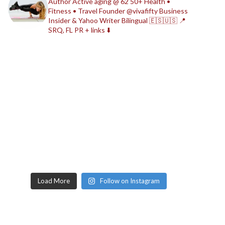
Author
Active aging @ 62
50+ Health •
Fitness • Travel
Founder @vivafifty
Business
Insider & Yahoo Writer
Bilingual 🇪🇸🇺🇸
📍
SRQ, FL
PR + links ⬇️
Load More
Follow on Instagram