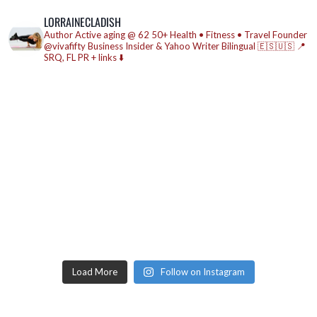
LORRAINECLADISH
Author
Active aging @ 62
50+ Health • Fitness • Travel
Founder
@vivafifty
Business Insider & Yahoo Writer
Bilingual 🇪🇸🇺🇸
📍
SRQ, FL
PR + links ⬇️
Load More
Follow on Instagram