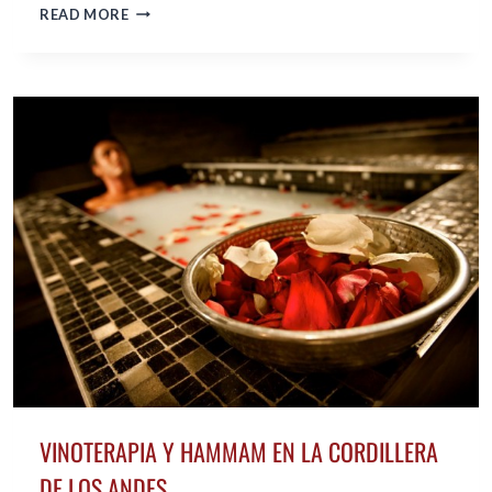
URUGUAY:
READ MORE
PLAYAS
DE
ARENAS
SUAVES
Y
GENTE
CORDIAL
VINOTERAPIA Y HAMMAM EN LA CORDILLERA
DE LOS ANDES