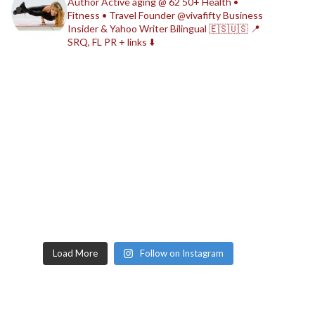
Author
Active aging @ 62
50+ Health •
Fitness • Travel
Founder @vivafifty
Business
Insider & Yahoo Writer
Bilingual 🇪🇸🇺🇸
📍
SRQ, FL
PR + links ⬇️
Load More
Follow on Instagram