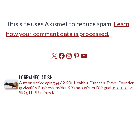
This site uses Akismet to reduce spam.
Learn
how your comment data is processed.
X
Facebook
Instagram
Pinterest
YouTube
LORRAINECLADISH
Author
Active aging @ 62
50+ Health • Fitness • Travel
Founder
@vivafifty
Business Insider & Yahoo Writer
Bilingual 🇪🇸🇺🇸
📍
SRQ, FL
PR + links ⬇️