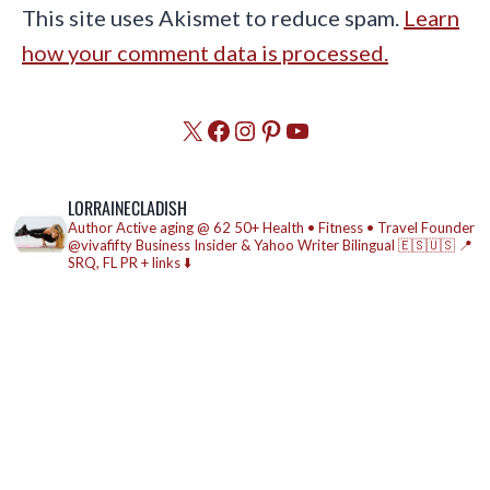
This site uses Akismet to reduce spam.
Learn
how your comment data is processed.
X
Facebook
Instagram
Pinterest
YouTube
LORRAINECLADISH
Author
Active aging @ 62
50+ Health • Fitness • Travel
Founder
@vivafifty
Business Insider & Yahoo Writer
Bilingual 🇪🇸🇺🇸
📍
SRQ, FL
PR + links ⬇️