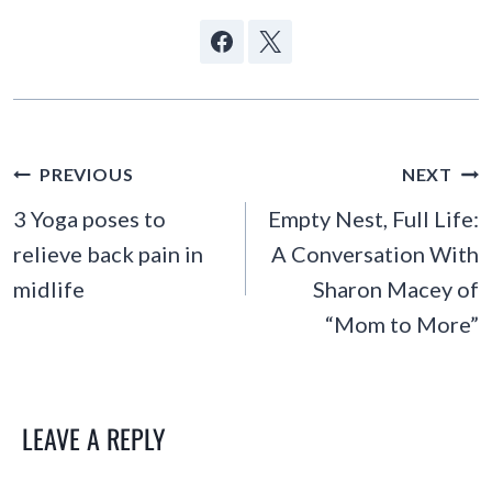
POST
PREVIOUS
NEXT
NAVIGATION
3 Yoga poses to
Empty Nest, Full Life:
relieve back pain in
A Conversation With
midlife
Sharon Macey of
“Mom to More”
LEAVE A REPLY