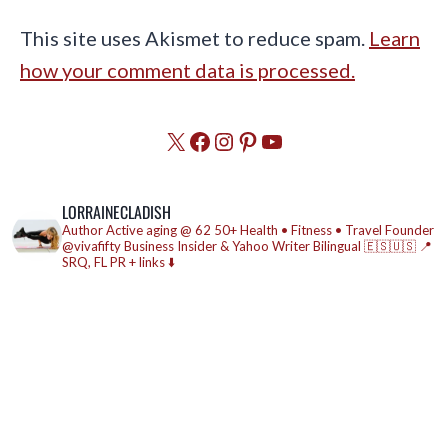
This site uses Akismet to reduce spam.
Learn
how your comment data is processed.
X
Facebook
Instagram
Pinterest
YouTube
LORRAINECLADISH
Author
Active aging @ 62
50+ Health • Fitness • Travel
Founder
@vivafifty
Business Insider & Yahoo Writer
Bilingual 🇪🇸🇺🇸
📍
SRQ, FL
PR + links ⬇️