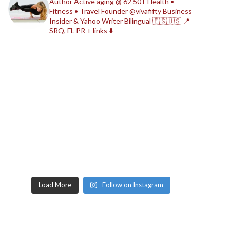
Author
Active aging @ 62
50+ Health •
Fitness • Travel
Founder @vivafifty
Business
Insider & Yahoo Writer
Bilingual 🇪🇸🇺🇸
📍
SRQ, FL
PR + links ⬇️
Load More
Follow on Instagram