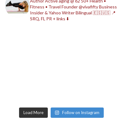
Author
Active aging @ 62
50+ Health •
Fitness • Travel
Founder @vivafifty
Business
Insider & Yahoo Writer
Bilingual 🇪🇸🇺🇸
📍
SRQ, FL
PR + links ⬇️
Load More
Follow on Instagram